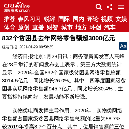
推荐
春风习习
锐评
国际
国内
评论
视频
文娱
体育
原创
直播
财智
城市
地方
环创
汽车
832个贫困县去年网络零售额超3000亿元
经济日报
2021-01-29 09:58:35
经济日报北京1月28日讯：商务部新闻发言人高峰
在28日举行的新闻发布会上表示，第三方大数据统计
显示，2020年全国832个国家级贫困县网络零售总额
3014.5亿元，同比增长26.0%。其中，四季度国家级贫
困县实现网络零售额945.7亿元，同比增长30.4%，主
要指标持续向好，发展动能不断增强。
实物类电商发挥主导作用。2020年，实物类网络
零售额占国家级贫困县网络零售总额的比重为58.7%，
较2019年提高8.7个百分点。其中，位居销售额前三位