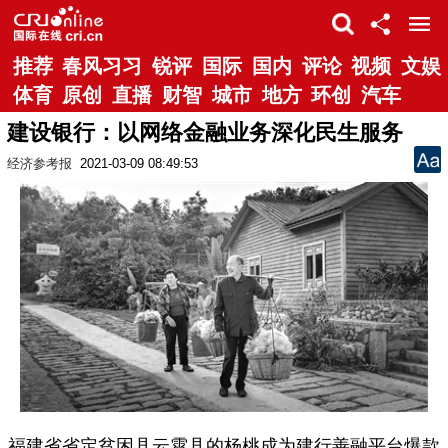
推荐
春风习习
锐评
国际
国内
评论
视频
文娱
体育
原创
直播
财智
城市
地方
环创
汽车
建设银行：以网络金融业务深化民生服务
经济参考报
2021-03-09 08:49:53
福建省省定贫困县云霄县的杨桃成为建行善融平台爆款