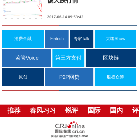
惕大跌行情
2017-06-14 09:53:42
消费金融
大咖Show
Fintech
专家Talk
监管Voice
第三方支付
区块链
P2P网贷
原创
股权众筹
推荐
春风习习
锐评
国际
国内
评
网络传播视听节目许可证 0102006