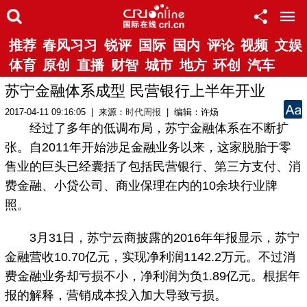
推荐
春风习习
锐评
国际
国内
评论
视频
文娱
体育
原创
直播
财智
城市
地方
环创
汽车
苏宁金融体系成型 民营银行上半年开业
2017-04-11 09:16:05 | 来源：
时代周报
| 编辑：许炀
经过了多年的低调布局，苏宁金融体系在不断扩
张。自2011年开始涉足金融业务以来，这家脱胎于零
售业的巨头已经囊括了包括民营银行、第三方支付、消
费金融、小贷公司、商业保理在内的10余块行业牌
照。
3月31日，苏宁云商披露的2016年年报显示，苏宁
金融营收10.70亿元，实现净利润1142.2万元。不过消
费金融业务却亏损不小，净利润为负1.89亿元。根据年
报的解释，营销成本投入加大导致亏损。