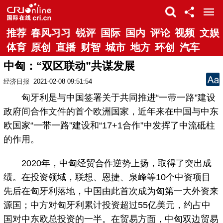
推荐
春风习习
锐评
国际
国内
评论
视频
文娱
体育
原创
直播
财智
城市
地方
环创
汽车
中匈：“双区联动”共谋发展
经济日报
2021-02-08 09:51:54
匈牙利是与中国签署关于共同推进“一带一路”建设
政府间合作文件的首个欧洲国家，近年来在中国与中东
欧国家“一带一路”建设和“17+1合作”中发挥了中流砥柱
的作用。
2020年，中匈经贸合作逆势上扬，取得了突出成
绩。在投资领域，联想、恩捷、泉峰等10个中资项目
先后在匈牙利落地，中国由此首次成为匈第一大外资来
源国；中方对匈牙利累计投资超过55亿美元，约占中
国对中东欧总投资的一半。在贸易方面，中匈双边贸易