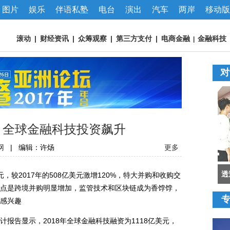
图片
娱乐
伴语私塾
电台
演出
汽车
两岸
移动版
滚动
|
财经资讯
|
众筹观察
|
第三方支付
|
电商金融
金融科技
|
对
 全球金融科技投资飙升
网
|
编辑：许炀
更多
透
，较2017年的508亿美元激增120%，特大并购和收购交
点是跨境并购明显增加，监管技术和区块链成为香饽饽，
感兴趣
告显示，2018年全球金融科技融资为1118亿美元，