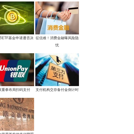
币ETF基金申请遭否决
征信难！消费金融曝风险隐
忧
联重拳布局扫码支付
支付机构交存备付金倒计时