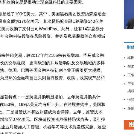
大并购和收购交易是推动全球金融科技的主要因素。
超过了100亿美元。其中，美国黑石集团投资汤森路透金
易，投资金额为170亿美元，其次是蚂蚁金融C轮融资140亿美
6亿美元收购了支付公司WorldPay。此外，还有14宗总额分
去年金融科技投资在风险投资、并购及私募股权等众多领域
财
并购交易，较2017年的2165宗有所增加。毕马威金融
本田
长的交易规模、更高级别的并购活动以及交易地域的多样
帮老
熟。德国、巴西等国金融科技初创企业正吸引更大规模、
工
为成熟的金融科技巨头则自行投资、收购，以实现产品和
产
场
著特点：一是跨境并购明显增加。去年跨境并购共计
恒指
7年的153宗、189亿美元均有所上升。在跨境并购中，美国和
多
美元。二是监管技术和区块链成为香饽饽。去年，监管技术
大
美元增加至37亿美元。区块链投资依然保持迅猛势头，吸引投
稳
三是企业对诸如人工智能、机器学习等技术愈发感兴趣。这些