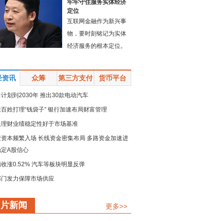
牢牢守住服务实体经济
定位
互联网金融作为新兴事
物，要时刻铭记为实体
经济服务的根本定位。
经资讯
众筹
第三方支付
货币平台
计划到2030年 推出30款电动汽车
百姓打理“钱袋子” 银行加速布局财富管理
银理财业绩稳定性好于市场基准
业资本频繁入场 长线资金密集布局 多路资金加速进
稳定A股信心
收涨0.52% 汽车等板块明显反弹
部门发力保障市场供应
规模留抵退税政策加速落地
图片新闻
更多>>
链强链承压而上 疏堵点解难点 保供稳产精准发力