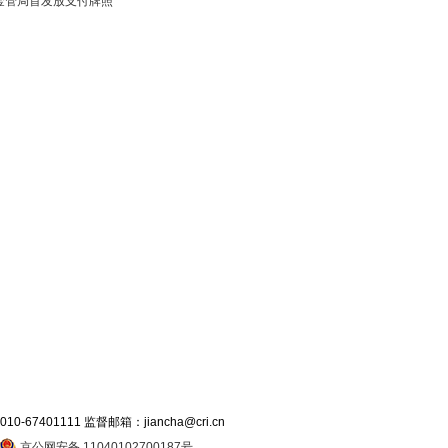
金管局首发放支付牌照
7401111 监督邮箱：jiancha@cri.cn
京公网安备 11040102700187号