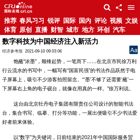
推荐
春风习习
锐评
国际
国内
评论
视频
文娱
体育
原创
直播
财智
城市
地方
环创
汽车
数字科技为中国经济注入新活力
经济参考报
2021-09-10 09:03:06
饱蘸“浓墨”，顺锋起势，一笔而下……在北京市民徐万利
行云流水的书写中，一幅写有“国富民强”的书法作品跃然于电
子屏幕上，吸引不少游客拍照留念。“‘墨’不够了还需要
‘蘸’一
下屏幕右上角的电子砚台，就像在用真的一样。”徐万利说。
这台由北京牡丹电子集团有限责任公司设计的智能书法
台，集合书写、临摹、打分等功能，一展出便吸引不少书法爱
好者前来体验。
以“数字”为关键词，日前结束的2021年中国国际服务贸