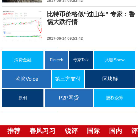
2017-06-14 09:53:42
比特币价格似“过山车” 专家：警
惕大跌行情
2017-06-14 09:53:42
消费金融
大咖Show
Fintech
专家Talk
监管Voice
第三方支付
区块链
P2P网贷
原创
股权众筹
推荐
春风习习
锐评
国际
国内
评