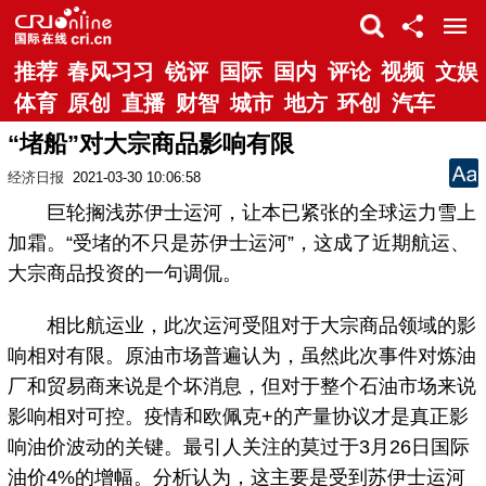
推荐
春风习习
锐评
国际
国内
评论
视频
文娱
体育
原创
直播
财智
城市
地方
环创
汽车
“堵船”对大宗商品影响有限
经济日报
2021-03-30 10:06:58
巨轮搁浅苏伊士运河，让本已紧张的全球运力雪上
加霜。“受堵的不只是苏伊士运河”，这成了近期航运、
大宗商品投资的一句调侃。
相比航运业，此次运河受阻对于大宗商品领域的影
响相对有限。原油市场普遍认为，虽然此次事件对炼油
厂和贸易商来说是个坏消息，但对于整个石油市场来说
影响相对可控。疫情和欧佩克+的产量协议才是真正影
响油价波动的关键。最引人关注的莫过于3月26日国际
油价4%的增幅。分析认为，这主要是受到苏伊士运河