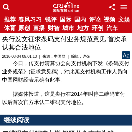
推荐
春风习习
锐评
国际
国内
评论
视频
文娱
体育
原创
直播
财智
城市
地方
环创
汽车
央行发文征求条码支付业务规范意见 首次承
认其合法地位
2016-08-04 09:01:10 | 来源：中国网 | 编辑：许炀
今日，传支付清算协会向支付机构下发《条码支付
业务规范》(征求意见稿)，对此某支付机构工作人员向
中国网财经表示确有此事。
据媒体报道，这是央行在2014年叫停二维码支付
以后首次官方承认二维码支付地位。
继续阅读